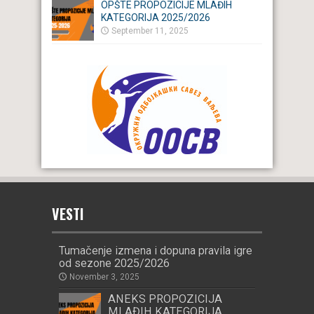
OPŠTE PROPOZICIJE MLAĐIH
KATEGORIJA 2025/2026
September 11, 2025
VESTI
Tumačenje izmena i dopuna pravila igre
od sezone 2025/2026
November 3, 2025
ANEKS PROPOZICIJA
MLAĐIH KATEGORIJA