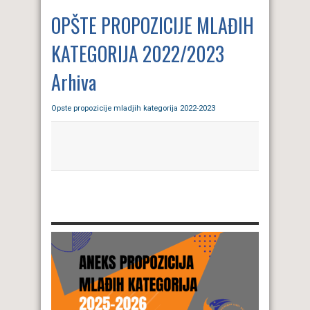
OPŠTE PROPOZICIJE MLAĐIH
KATEGORIJA 2022/2023
Arhiva
Opste propozicije mladjih kategorija 2022-2023
POVEZANO