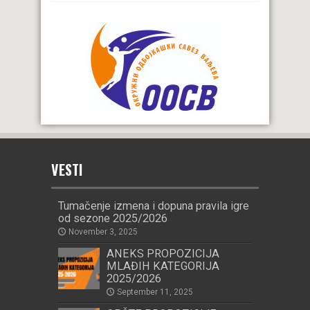
VESTI
Tumačenje izmena i dopuna pravila igre
od sezone 2025/2026
November 3, 2025
ANEKS PROPOZICIJA
MLAĐIH KATEGORIJA
2025/2026
September 11, 2025