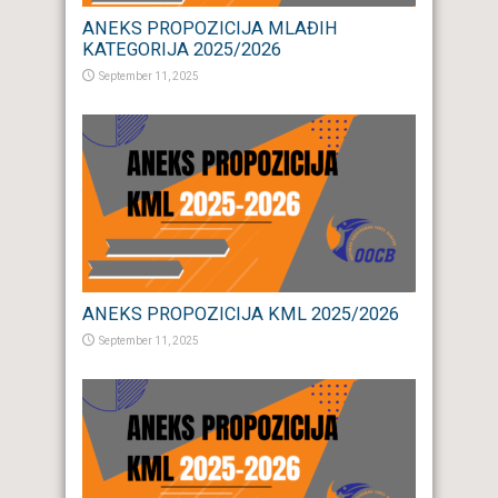
ANEKS PROPOZICIJA MLAĐIH
KATEGORIJA 2025/2026
September 11, 2025
ANEKS PROPOZICIJA KML 2025/2026
September 11, 2025