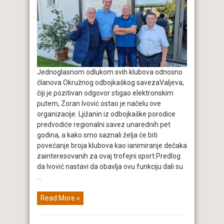
Jednoglasnom odlukom svih klubova odnosno
članova Okružnog odbojkaškog savezaValjeva,
čiji je pozitivan odgovor stigao elektronskim
putem, Zoran Ivović ostao je načelu ove
organizacije. Ljižanin iz odbojkaške porodice
predvodiće regionalni savez unarednih pet
godina, a kako smo saznali želja će biti
povećanje broja klubova kao ianimiranje dečaka
zainteresovanih za ovaj trofejni sport.Predlog
da Ivović nastavi da obavlja ovu funkciju dali su
...
Read More »