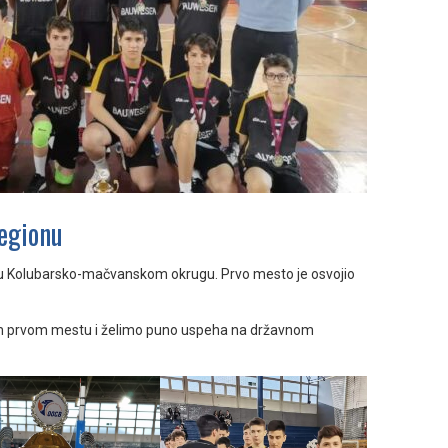
regionu
e u Kolubarsko-mačvanskom okrugu. Prvo mesto je osvojio
m prvom mestu i želimo puno uspeha na državnom