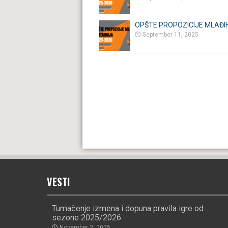
OPŠTE PROPOZICIJE MLAĐI
September 11, 2025
VESTI
Tumačenje izmena i dopuna pravila igre od
sezone 2025/2026
November 3, 2025